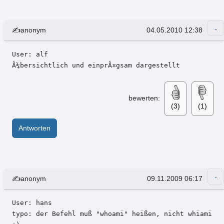
✍anonym
04.05.2010 12:38
User: alf 

Ã¼bersichtlich und einprÃ¤gsam dargestellt
bewerten:
(3)
(1)
Antworten
✍anonym
09.11.2009 06:17
User: hans 

typo: der Befehl muß "whoami" heißen, nicht whiami 