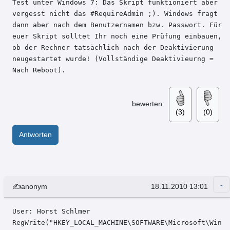
Test unter Windows 7: Das Skript funktioniert aber 
vergesst nicht das #RequireAdmin ;). Windows fragt 
dann aber nach dem Benutzernamen bzw. Passwort. Für 
euer Skript solltet Ihr noch eine Prüfung einbauen, 
ob der Rechner tatsächlich nach der Deaktivierung 
neugestartet wurde! (Vollständige Deaktivieurng = 
Nach Reboot).
bewerten:
(3)
(0)
Antworten
✍anonym
18.11.2010 13:01
User: Horst Schlmer 

RegWrite("HKEY_LOCAL_MACHINE\SOFTWARE\Microsoft\Win