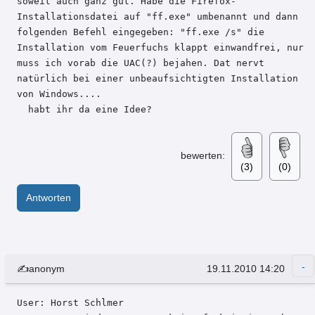
soweit auch ganz gut. Habe die Firefox-
Installationsdatei auf "ff.exe" umbenannt und dann 
folgenden Befehl eingegeben: "ff.exe /s" die 
Installation vom Feuerfuchs klappt einwandfrei, nur 
muss ich vorab die UAC(?) bejahen. Dat nervt 
natürlich bei einer unbeaufsichtigten Installation 
von Windows....

  habt ihr da eine Idee?
bewerten:
(3)
(0)
Antworten
✍anonym
19.11.2010 14:20
User: Horst Schlmer 
