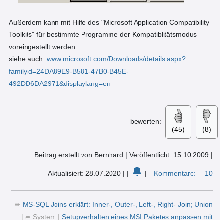
Außerdem kann mit Hilfe des "Microsoft Application Compatibility
Toolkits" für bestimmte Programme der Kompatiblitätsmodus
voreingestellt werden
siehe auch:
www.microsoft.com/Downloads/details.aspx?
familyid=24DA89E9-B581-47B0-B45E-
492DD6DA2971&displaylang=en
bewerten:
(45)
(8)
Beitrag erstellt von Bernhard
|
Veröffentlicht: 15.10.2009
|
🔔
Aktualisiert: 28.07.2020
|
|
|
Kommentare:
10
➨
MS-SQL Joins erklärt: Inner-, Outer-, Left-, Right- Join; Union
|
➦
System
|
Setupverhalten eines MSI Paketes anpassen mit