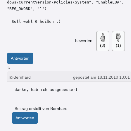
dows\CurrentVersion\Policies\System", "EnableLUA", 
"REG_DWORD", "1")

  Soll wohl 0 heißen ;)
bewerten:
(3)
(1)
Antworten
↳
✍Bernhard
gepostet am 18.11.2010 13:01
danke, hab ich ausgebessert
Beitrag erstellt von Bernhard
Antworten