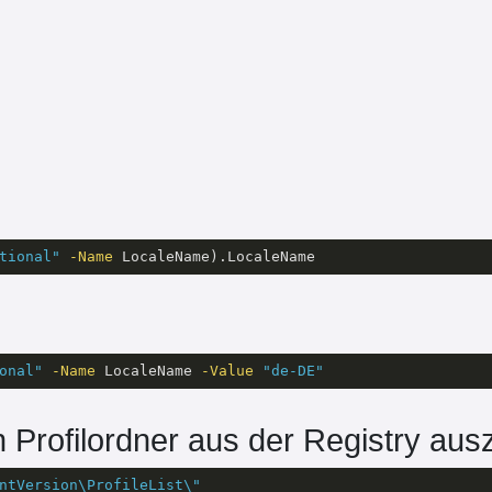
tional"
-Name
 LocaleName).LocaleName
onal"
-Name
 LocaleName 
-Value
"de-DE"
n Profilordner aus der Registry aus
ntVersion\ProfileList\"