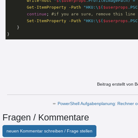
write-host
"
$
(
$userprops
.ProfileImagePath) = 
Get-ItemProperty
-Path
"HKU:\
$
(
$userprops
.PSC
continue
; 
#if you are sure, remove this line 
Set-ItemProperty
-Path
"HKU:\
$
(
$userprops
.PSC
    }

}
Beitrag erstellt von 
➨
PowerShell Aufgabenplanung: Rechner o
Fragen / Kommentare
neuen Kommentar schreiben / Frage stellen