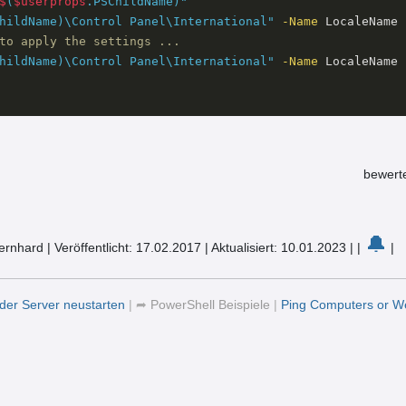
$
(
$userprops
.PSChildName)"
hildName)\Control Panel\International"
-Name
 LocaleName

to apply the settings ...   
hildName)\Control Panel\International"
-Name
 LocaleName 
bewert
🔔
Bernhard
|
Veröffentlicht: 17.02.2017
|
Aktualisiert: 10.01.2023
|
|
|
der Server neustarten
|
➦
PowerShell Beispiele
|
Ping Computers or W