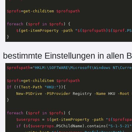
$profs
=
get-childitem
$profspath
foreach
 (
$prof
in
$profs
) {

$
(
get-itemProperty
-path
"
$
(
$profspath
)
$
(
$prof
.PS
bestimmte Einstellungen in allen 
$profspath
=
"HKLM:\SOFTWARE\Microsoft\Windows NT\Curre
$profs
=
get-childitem
$profspath
If
 (!(
Test-Path
"HKU:"
)){

New-PSDrive
-PSProvider
 Registry 
-Name
 HKU 
-Root
 
}

foreach
 (
$prof
in
$profs
) {

$userprops
 = 
$
(
get-itemProperty
-path
"
$
(
$profspa
if
 (
$
(
$userprops
.PSChildName).contains(
"S-1-5-21"