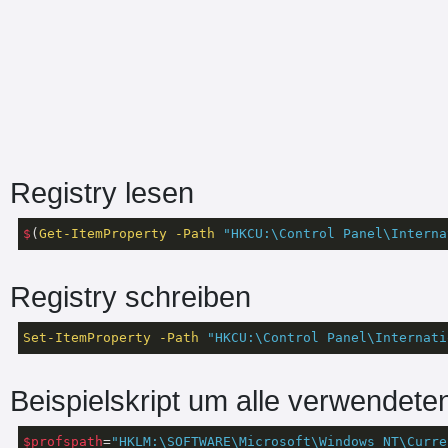
Registry lesen
$
(
Get-ItemProperty
-Path
"HKCU:\Control Panel\Interna
Registry schreiben
Set-ItemProperty
-Path
"HKCU:\Control Panel\Internati
Beispielskript um alle verwendete
$profspath
=
"HKLM:\SOFTWARE\Microsoft\Windows NT\Curre