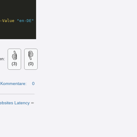
-Value
"en-DE"
en:
(3)
(0)
Kommentare:
0
ebsites Latency
➨