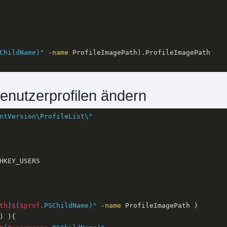
ChildName)"
-name
 ProfileImagePath).ProfileImagePath

Benutzerprofilen ändern
ntVersion\ProfileList\"
HKEY_USERS

th
)
$
(
$prof
.PSChildName)"
-name
 ProfileImagePath )

) ){
