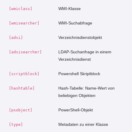
WMI-Klasse
[wmiclass]
WMI-Suchabfrage
[wmisearcher]
Verzeichnisdienstobjekt
[adsi]
LDAP-Suchanfrage in einem
[adsisearcher]
Verzeichnisdienst
Powershell Skriptblock
[scriptblock]
Hash-Tabelle: Name-Wert von
[hashtable]
beliebigen Objekten
PowerShell-Objekt
[psobject]
Metadaten zu einer Klasse
[type]