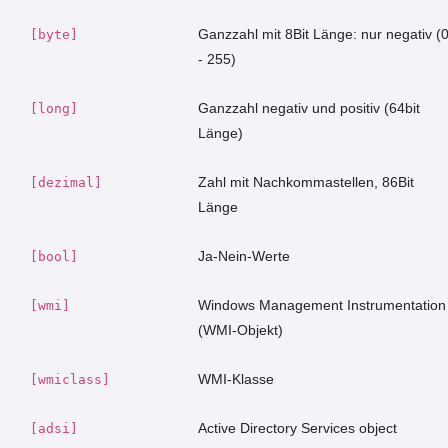
Ganzzahl mit 8Bit Länge: nur negativ (
[byte]
- 255)
Ganzzahl negativ und positiv (64bit
[long]
Länge)
Zahl mit Nachkommastellen, 86Bit
[dezimal]
Länge
Ja-Nein-Werte
[bool]
Windows Management Instrumentation
[wmi]
(WMI-Objekt)
WMI-Klasse
[wmiclass]
Active Directory Services object
[adsi]