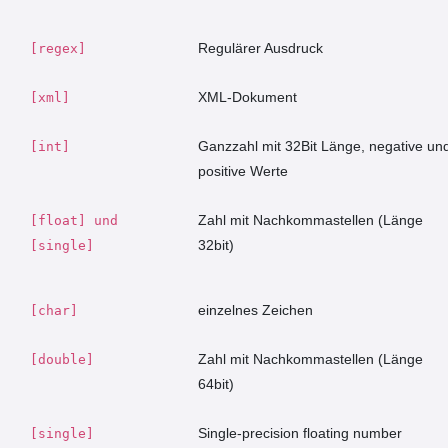
Regulärer Ausdruck
[regex]
XML-Dokument
[xml]
Ganzzahl mit 32Bit Länge, negative un
[int]
positive Werte
Zahl mit Nachkommastellen (Länge
[float] und
32bit)
[single]
einzelnes Zeichen
[char]
Zahl mit Nachkommastellen (Länge
[double]
64bit)
Single-precision floating number
[single]