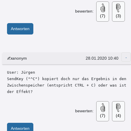
bewerten:
(7)
(3)
Antworten
✍anonym
28.01.2020 10:40
User: Jürgen 

SendKey ("^C") kopiert doch nur das Ergebnis in den 
Zwischenspeicher (entspricht CTRL + C) oder was ist 
der Effekt?
bewerten:
(7)
(4)
Antworten