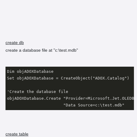
create db
create a database file at "c:\test.mdb"
Dim objADOXDatabase

Set objADOXDatabase = CreateObject("ADOX.Catalog")

'Create the database file

objADOXDatabase.Create "Provider=Microsoft.Jet.OLEDB.
                       "Data Source=c:\test.mdb"
create table