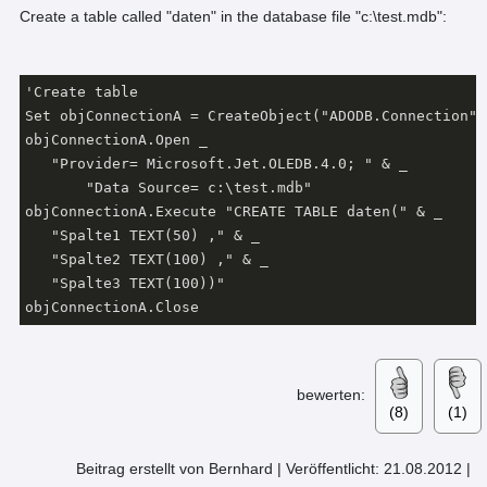
Create a table called "daten" in the database file "c:\test.mdb":
'Create table

Set objConnectionA = CreateObject("ADODB.Connection")

objConnectionA.Open _

   "Provider= Microsoft.Jet.OLEDB.4.0; " & _

       "Data Source= c:\test.mdb"

objConnectionA.Execute "CREATE TABLE daten(" & _

   "Spalte1 TEXT(50) ," & _

   "Spalte2 TEXT(100) ," & _

   "Spalte3 TEXT(100))"

objConnectionA.Close
bewerten:
(8)
(1)
Beitrag erstellt von Bernhard
|
Veröffentlicht: 21.08.2012
|