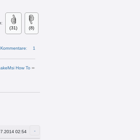
n:
(31)
(8)
Kommentare:
1
 MakeMsi How To
➨
07.2014 02:54