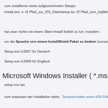
zum installieren eines aufgezeichneten Setups:
install.exe -s -f1 Pfad_zur_ISS_Datei\setup.iss -f2 Pfad_zum_logfile\l
hat zwar nichts mit einem Silent Install Switch zu tun: trotzdem:
um die
Sprache von einem InstallShield Paket zu ändern
(voraus
Setup.exe /L0007 für Deutsch
Setup.exe /L0009 für Englisch
Microsoft Windows Installer ( *.msi
setup.msi /qn
zum anpassen der Installation siehe:
Setupverhalten eines MSI-Pa