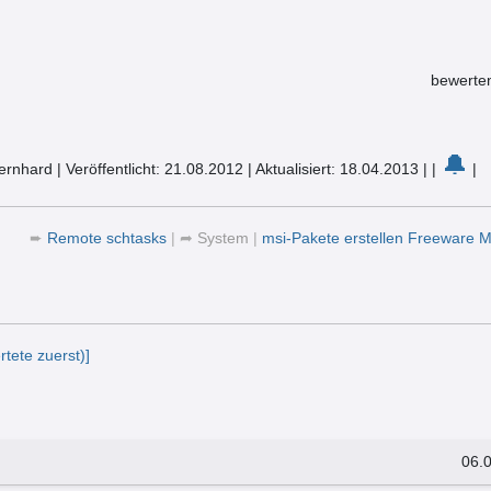
bewerte
🔔
Bernhard
|
Veröffentlicht: 21.08.2012
|
Aktualisiert: 18.04.2013
|
|
|
➨
Remote schtasks
|
➦
System
|
msi-Pakete erstellen Freeware
tete zuerst)]
06.