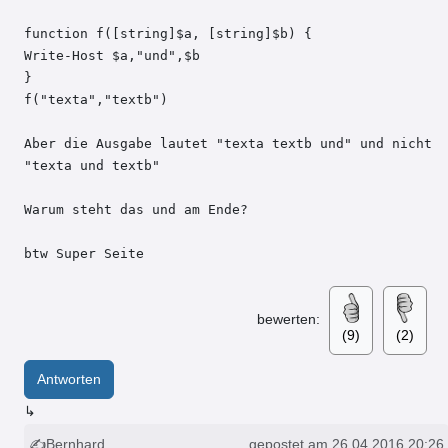
function f([string]$a, [string]$b) {

Write-Host $a,"und",$b

} 

f("texta","textb")

Aber die Ausgabe lautet "texta textb und" und nicht 
"texta und textb"

Warum steht das und am Ende?

btw Super Seite
bewerten:
(9)
(2)
Antworten
↳
✍Bernhard
gepostet am 26.04.2016 20:26