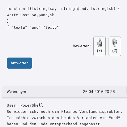
function f([string]$a, [string]$und, [string]$b) {

Write-Host $a,$und,$b

}

f "texta" "und" "textb"
bewerten:
(9)
(2)
Antworten
✍anonym
26.04.2016 20:26
User: PowerShell 

So wieder ich, noch ein kleines Verständnisproblem.

Ich möchte zwischen den beiden Variablen ein "und" 
haben und den Code entsprechend angepasst:
