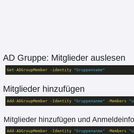
AD Gruppe: Mitglieder auslesen
Get-ADGroupMember
-identity
"Gruppenname"
Mitglieder hinzufügen
Add-ADGroupMember
-Identity
"Gruppenanme"
-Members
"u
Mitglieder hinzufügen und Anmeldeinf
Add-ADGroupMember
-Identity
"Gruppenanme"
-Members
"u