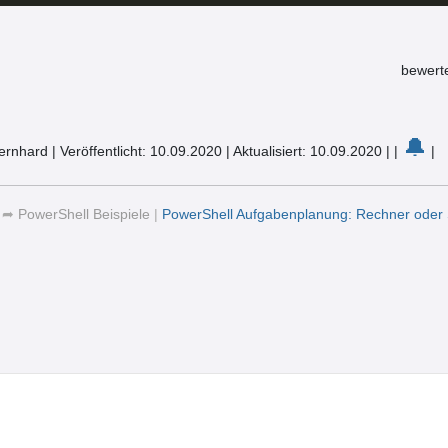
bewert
🔔
Bernhard
|
Veröffentlicht: 10.09.2020
|
Aktualisiert: 10.09.2020
|
|
|
|
➦
PowerShell Beispiele
|
PowerShell Aufgabenplanung: Rechner oder 