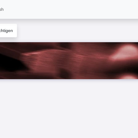
sh
htigen