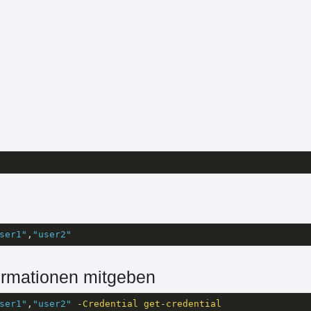
ser1"
,
"user2"
ormationen mitgeben
ser1"
,
"user2"
-Credential
get-credential