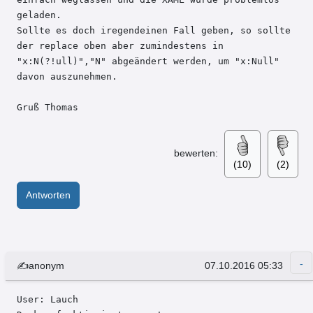
geladen.

Sollte es doch iregendeinen Fall geben, so sollte 
der replace oben aber zumindestens in 
"x:N(?!ull)","N" abgeändert werden, um "x:Null" 
davon auszunehmen.

Gruß Thomas
bewerten:
(10)
(2)
Antworten
✍anonym
07.10.2016 05:33
User: Lauch 
