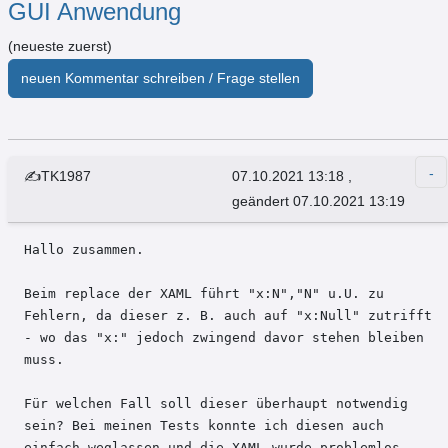
GUI Anwendung
(neueste zuerst)
neuen Kommentar schreiben / Frage stellen
✍TK1987
07.10.2021 13:18
,
geändert 07.10.2021 13:19
Hallo zusammen.

Beim replace der XAML führt "x:N","N" u.U. zu 
Fehlern, da dieser z. B. auch auf "x:Null" zutrifft 
- wo das "x:" jedoch zwingend davor stehen bleiben 
muss.

Für welchen Fall soll dieser überhaupt notwendig 
sein? Bei meinen Tests konnte ich diesen auch 
einfach weglassen und die XAML wurde problemlos 